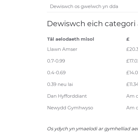
Dewiswch eich categori
Tâl aelodaeth misol
£
Llawn Amser
£20.
0.7-0.99
£17.0
0.4-0.69
£14.
0.39 neu lai
£11.3
Dan Hyfforddiant
Am 
Newydd Gymhwyso
Am 
Os ydych yn ymaelodi ar gymhelliad aelo