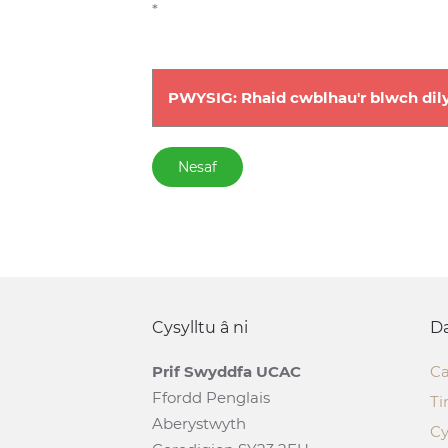
*
PWYSIG: Rhaid cwblhau'r blwch dily
Nesaf
Cysylltu â ni
Da
Prif Swyddfa UCAC
Ca
Ffordd Penglais
Ti
Aberystwyth
Cy