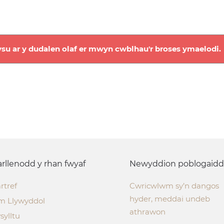
su ar y dudalen olaf er mwyn cwblhau'r broses ymaelodi.
rllenodd y rhan fwyaf
Newyddion poblogaidd
rtref
Cwricwlwm sy’n dangos
hyder, meddai undeb
m Llywyddol
athrawon
sylltu