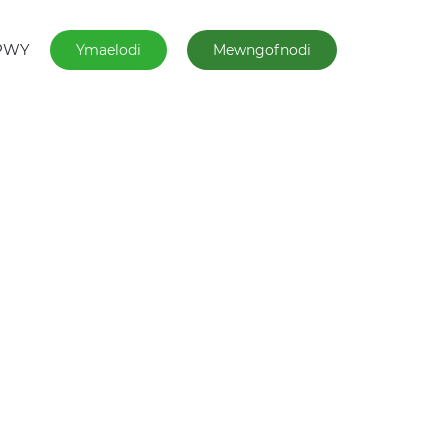
PWY
Ymaelodi
Mewngofnodi