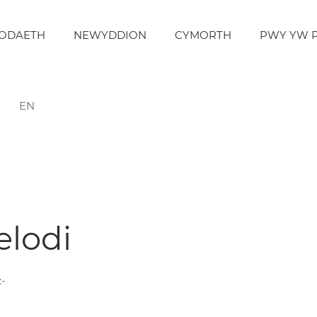
ODAETH
NEWYDDION
CYMORTH
PWY YW 
EN
elodi
:-