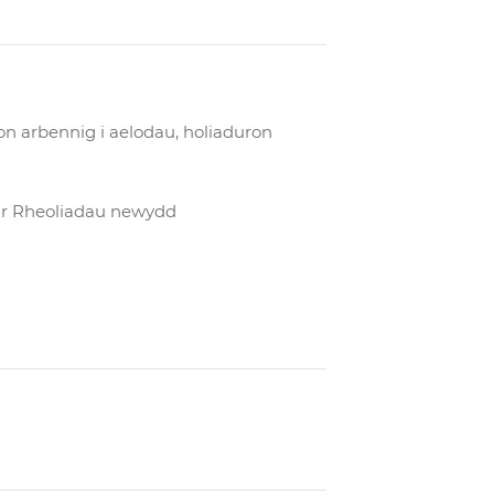
n arbennig i aelodau, holiaduron
â'r Rheoliadau newydd