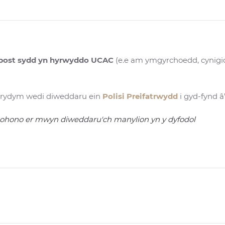
-bost sydd yn hyrwyddo UCAC
(e.e am ymgyrchoedd, cynigio
ac rydym wedi diweddaru ein
Polisi Preifatrwydd
i gyd-fynd 
ohono er mwyn diweddaru'ch manylion yn y dyfodol