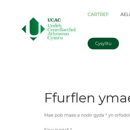
CARTREF
AEL
Cysylltu
Ffurflen yma
Mae pob maes a nodir gyda * yn orfodol
Enw cyntaf: *