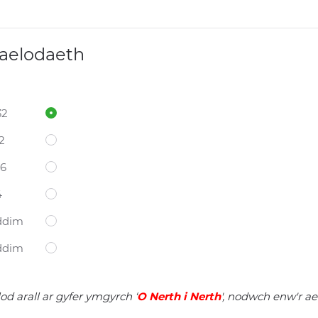
 aelodaeth
32
2
06
4
ddim
ddim
d arall ar gyfer ymgyrch ‘
O Nerth i Nerth
', nodwch enw'r a