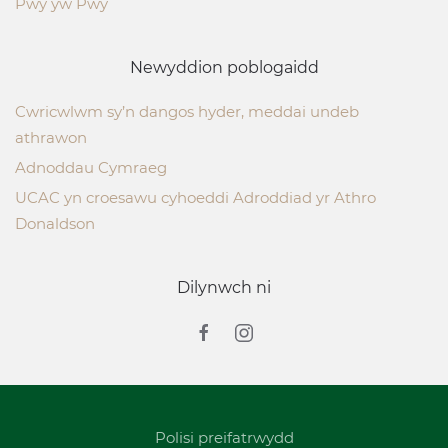
Pwy yw Pwy
Newyddion poblogaidd
Cwricwlwm sy’n dangos hyder, meddai undeb
athrawon
Adnoddau Cymraeg
UCAC yn croesawu cyhoeddi Adroddiad yr Athro
Donaldson
Dilynwch ni
Polisi preifatrwydd