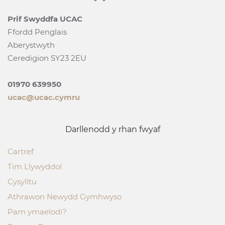
Prif Swyddfa UCAC
Ffordd Penglais
Aberystwyth
Ceredigion SY23 2EU
01970 639950
ucac@ucac.cymru
Darllenodd y rhan fwyaf
Cartref
Tim Llywyddol
Cysylltu
Athrawon Newydd Gymhwyso
Pam ymaelodi?