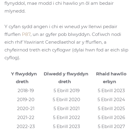
flynyddol, mae modd i chi hawlio yn ôl am bedair
mlynedd.
Y cyfan sydd angen i chi ei wneud yw llenwi pedair
ffurflen
P87
, un ar gyfer pob blwyddyn. Cofiwch nodi
eich rhif Yswiriant Cenedlaethol ar y ffurflen, a
chyfeirnod treth eich cyflogwr (dylai hwn fod ar eich slip
cyflog).
Y flwyddyn
Diwedd y flwyddyn
Rhaid hawlio
dreth
dreth
erbyn
2018-19
5 Ebrill 2019
5 Ebrill 2023
2019-20
5 Ebrill 2020
5 Ebrill 2024
2020-21
5 Ebrill 2021
5 Ebrill 2025
2021-22
5 Ebrill 2022
5 Ebrill 2026
2022-23
5 Ebrill 2023
5 Ebrill 2027