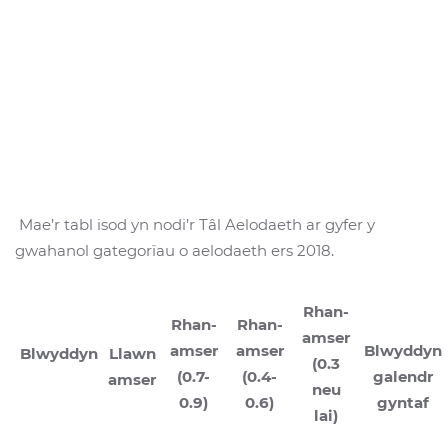
Mae’r tabl isod yn nodi’r Tâl Aelodaeth ar gyfer y
gwahanol gategorïau o aelodaeth ers 2018.
Rhan-
Rhan-
Rhan-
amser
amser
amser
Blwyddyn
Blwyddyn
Llawn
(0.3
(0.7-
(0.4-
galendr
amser
neu
0.9)
0.6)
gyntaf
lai)