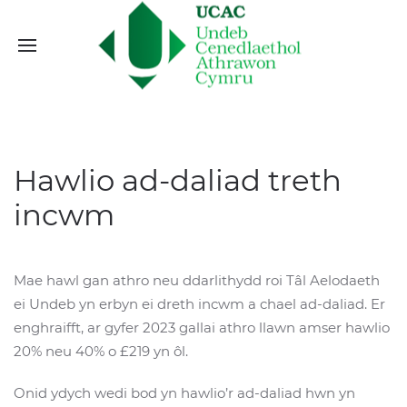
Hawlio ad-daliad treth
incwm
Mae hawl gan athro neu ddarlithydd roi Tâl Aelodaeth
ei Undeb yn erbyn ei dreth incwm a chael ad-daliad. Er
enghraifft, ar gyfer 2023 gallai athro llawn amser hawlio
20% neu 40% o £219 yn ôl.
Onid ydych wedi bod yn hawlio’r ad-daliad hwn yn