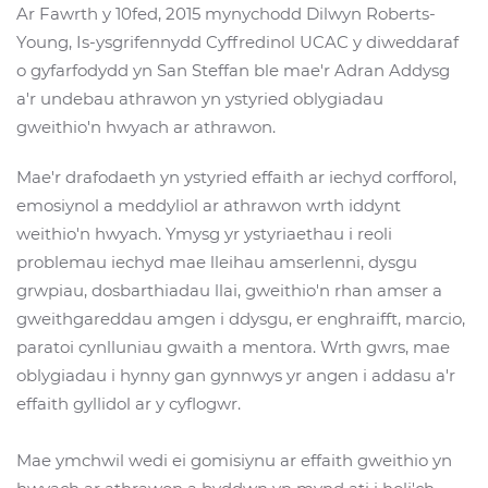
Ar Fawrth y 10fed, 2015 mynychodd Dilwyn Roberts-
Young, Is-ysgrifennydd Cyffredinol UCAC y diweddaraf
o gyfarfodydd yn San Steffan ble mae'r Adran Addysg
a'r undebau athrawon yn ystyried oblygiadau
gweithio'n hwyach ar athrawon.
Mae'r drafodaeth yn ystyried effaith ar iechyd corfforol,
emosiynol a meddyliol ar athrawon wrth iddynt
weithio'n hwyach. Ymysg yr ystyriaethau i reoli
problemau iechyd mae lleihau amserlenni, dysgu
grwpiau, dosbarthiadau llai, gweithio'n rhan amser a
gweithgareddau amgen i ddysgu, er enghraifft, marcio,
paratoi cynlluniau gwaith a mentora. Wrth gwrs, mae
oblygiadau i hynny gan gynnwys yr angen i addasu a'r
effaith gyllidol ar y cyflogwr.
Mae ymchwil wedi ei gomisiynu ar effaith gweithio yn