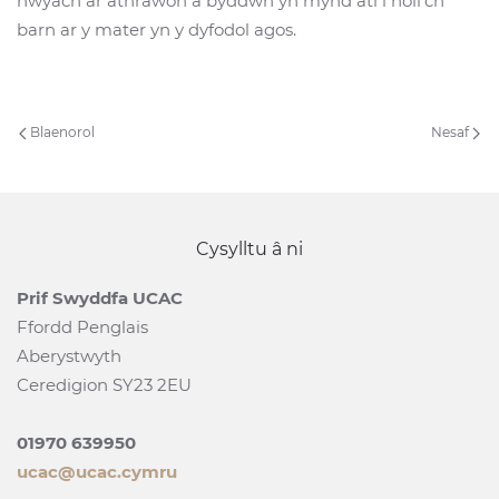
hwyach ar athrawon a byddwn yn mynd ati i holi'ch
barn ar y mater yn y dyfodol agos.
Blaenorol
Nesaf
Cysylltu â ni
Prif Swyddfa UCAC
Ffordd Penglais
Aberystwyth
Ceredigion SY23 2EU
01970 639950
ucac@ucac.cymru