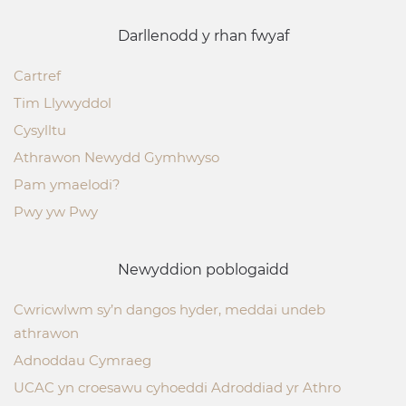
Darllenodd y rhan fwyaf
Cartref
Tim Llywyddol
Cysylltu
Athrawon Newydd Gymhwyso
Pam ymaelodi?
Pwy yw Pwy
Newyddion poblogaidd
Cwricwlwm sy’n dangos hyder, meddai undeb
athrawon
Adnoddau Cymraeg
UCAC yn croesawu cyhoeddi Adroddiad yr Athro