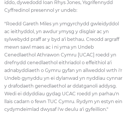
iddo, dywedodd Ioan Rhys Jones, Ysgrifennydd
Cyffredinol presennol yr undeb:
"Roedd Gareth Miles yn ymgyrchydd gwleidyddol
ac ieithyddol, yn awdur ymysg y disglair ac yn
sylwebydd praff ar y byd a'i bethau. Creodd argraff
mewn sawl maes ac i ni yma yn Undeb
Cenedlaethol Athrawon Cymru [UCAC] roedd yn
drefnydd cenedlaethol eithriadol o effeithiol a'i
adnabyddiaeth o Gymru gyfan yn allweddol wrth i'r
Undeb gynyddu yn ei dylanwad yn nyddiau cynnar
y drafodaeth genedlaethol ar ddatganoli addysg.
Wedi ei ddyddiau gydag UCAC roedd yn parhau'n
llais cadarn o fewn TUC Cymru. Rydym yn estyn ein
cydymdeimlad dwysaf i'w deulu a'i gyfeillion."