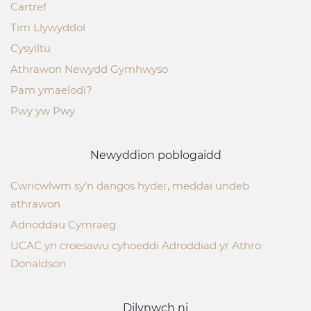
Cartref
Tim Llywyddol
Cysylltu
Athrawon Newydd Gymhwyso
Pam ymaelodi?
Pwy yw Pwy
Newyddion poblogaidd
Cwricwlwm sy’n dangos hyder, meddai undeb
athrawon
Adnoddau Cymraeg
UCAC yn croesawu cyhoeddi Adroddiad yr Athro
Donaldson
Dilynwch ni