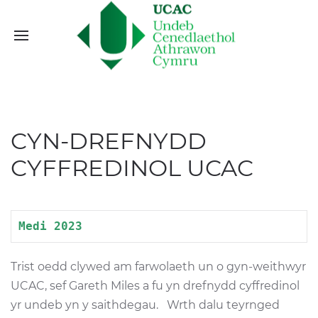
CYN-DREFNYDD
CYFFREDINOL UCAC
Medi 2023
Trist oedd clywed am farwolaeth un o gyn-weithwyr
UCAC, sef Gareth Miles a fu yn drefnydd cyffredinol
yr undeb yn y saithdegau. Wrth dalu teyrnged