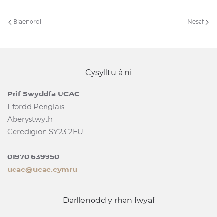
Blaenorol
Nesaf
Cysylltu â ni
Prif Swyddfa UCAC
Ffordd Penglais
Aberystwyth
Ceredigion SY23 2EU
01970 639950
ucac@ucac.cymru
Darllenodd y rhan fwyaf