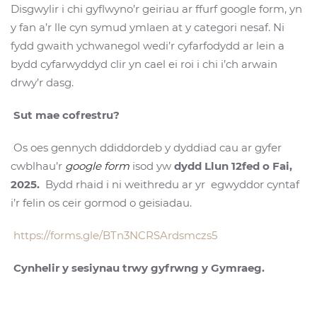
Disgwylir i chi gyflwyno’r geiriau ar ffurf google form, yn
y fan a’r lle cyn symud ymlaen at y categori nesaf. Ni
fydd gwaith ychwanegol wedi’r cyfarfodydd ar lein a
bydd cyfarwyddyd clir yn cael ei roi i chi i’ch arwain
drwy’r dasg.
Sut mae cofrestru?
Os oes gennych ddiddordeb y dyddiad cau ar gyfer
cwblhau’r
google form
isod yw
dydd Llun 12fed o Fai,
2025.
Bydd rhaid i ni weithredu ar yr egwyddor cyntaf
i’r felin os ceir gormod o geisiadau.
https://forms.gle/BTn3NCRSArdsmczs5
Cynhelir y sesiynau trwy gyfrwng y Gymraeg.