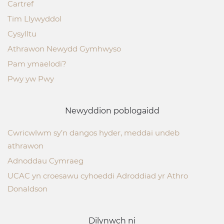
Cartref
Tim Llywyddol
Cysylltu
Athrawon Newydd Gymhwyso
Pam ymaelodi?
Pwy yw Pwy
Newyddion poblogaidd
Cwricwlwm sy’n dangos hyder, meddai undeb
athrawon
Adnoddau Cymraeg
UCAC yn croesawu cyhoeddi Adroddiad yr Athro
Donaldson
Dilynwch ni