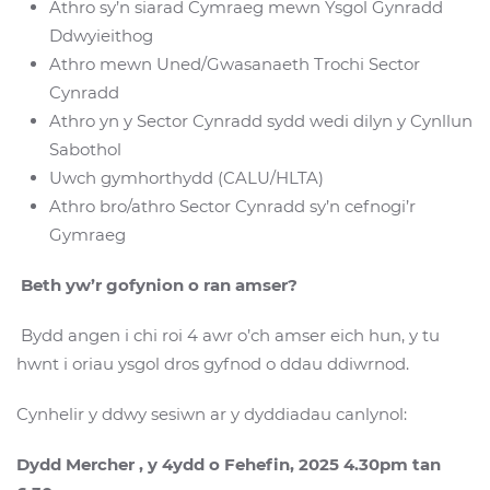
Athro sy’n siarad Cymraeg mewn Ysgol Gynradd
Ddwyieithog
Athro mewn Uned/Gwasanaeth Trochi Sector
Cynradd
Athro yn y Sector Cynradd sydd wedi dilyn y Cynllun
Sabothol
Uwch gymhorthydd (CALU/HLTA)
Athro bro/athro Sector Cynradd sy’n cefnogi’r
Gymraeg
Beth yw’r gofynion o ran amser?
Bydd angen i chi roi 4 awr o’ch amser eich hun, y tu
hwnt i oriau ysgol dros gyfnod o ddau ddiwrnod.
Cynhelir y ddwy sesiwn ar y dyddiadau canlynol:
Dydd Mercher , y 4ydd o Fehefin, 2025 4.30pm tan