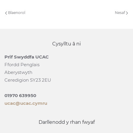
Blaenorol
Nesaf
Cysylltu â ni
Prif Swyddfa UCAC
Ffordd Penglais
Aberystwyth
Ceredigion SY23 2EU
01970 639950
ucac@ucac.cymru
Darllenodd y rhan fwyaf