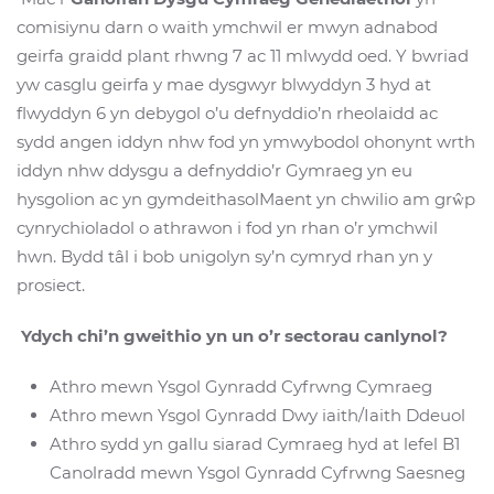
comisiynu darn o waith ymchwil er mwyn adnabod
geirfa graidd plant rhwng 7 ac 11 mlwydd oed. Y bwriad
yw casglu geirfa y mae dysgwyr blwyddyn 3 hyd at
flwyddyn 6 yn debygol o’u defnyddio’n rheolaidd ac
sydd angen iddyn nhw fod yn ymwybodol ohonynt wrth
iddyn nhw ddysgu a defnyddio’r Gymraeg yn eu
hysgolion ac yn gymdeithasolMaent yn chwilio am grŵp
cynrychioladol o athrawon i fod yn rhan o’r ymchwil
hwn. Bydd tâl i bob unigolyn sy’n cymryd rhan yn y
prosiect.
Ydych chi’n gweithio yn un o’r sectorau canlynol?
Athro mewn Ysgol Gynradd Cyfrwng Cymraeg
Athro mewn Ysgol Gynradd Dwy iaith/Iaith Ddeuol
Athro sydd yn gallu siarad Cymraeg hyd at lefel B1
Canolradd mewn Ysgol Gynradd Cyfrwng Saesneg