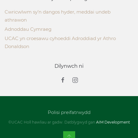
Cwricwlwm sy’n dangos hyder, meddai undeb
athrawon
Adnoddau Cymraeg
UCAC yn croesawu cyhoeddi Adroddiad yr Athro
Donaldson
Dilynwch ni
Polisi preifatrwydd
©UCAC Holl hawliau ar gadw. Datblygwyd gan
AIM Development