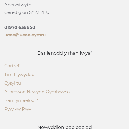
Aberystwyth
Ceredigion SY23 2EU
01970 639950
ucac@ucac.cymru
Darllenodd y rhan fwyaf
Cartref
Tim Llywyddol
Cysylltu
Athrawon Newydd Gymhwyso
Pam ymaelodi?
Pwy yw Pwy
Newyddion poblogaidd