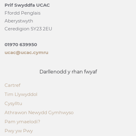
Prif Swyddfa UCAC
Ffordd Penglais
Aberystwyth
Ceredigion SY23 2EU
01970 639950
ucac@ucac.cymru
Darllenodd y rhan fwyaf
Cartref
Tim Llywyddol
Cysylltu
Athrawon Newydd Gymhwyso
Pam ymaelodi?
Pwy yw Pwy