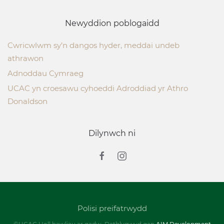
Newyddion poblogaidd
Cwricwlwm sy’n dangos hyder, meddai undeb
athrawon
Adnoddau Cymraeg
UCAC yn croesawu cyhoeddi Adroddiad yr Athro
Donaldson
Dilynwch ni
Polisi preifatrwydd